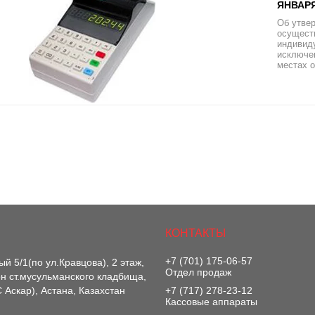
ЯНВАРЯ
Об утве
осуществ
индивиду
исключе
местах о
+7 (701) 175-06-57
й 5/1(по ул.Кравцова), 2 этаж,
Отдел продаж
-он ст.мусульманского кладбища,
 Аскар), Астана, Казахстан
+7 (717) 278-23-12
Кассовые аппараты