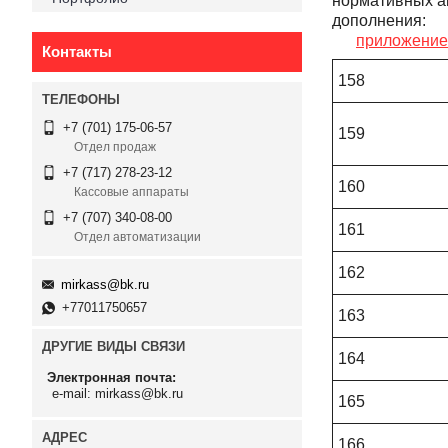
нормативных ак
дополнения:
приложение
Контакты
158
+7 (701) 175-06-57
159
Отдел продаж
+7 (717) 278-23-12
160
Кассовые аппараты
+7 (707) 340-08-00
161
Отдел автоматизации
162
mirkass@bk.ru
+77011750657
163
ДРУГИЕ ВИДЫ СВЯЗИ
164
Электронная почта
e-mail: mirkass@bk.ru
165
166