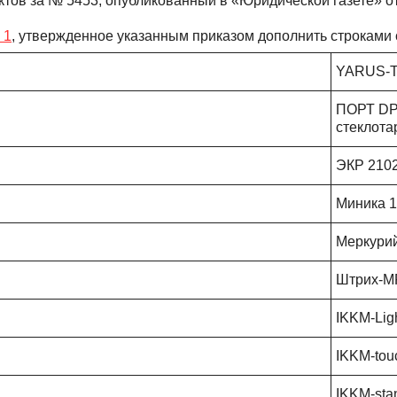
тов за № 5453, опубликованный в «Юридической газете» от
 1
, утвержденное указанным приказом дополнить строками
YARUS-T
ПОРТ DPG
стеклота
ЭКР 2102
Миника 1
Меркурий
Штрих-M
IKKM-Lig
IKKM-tou
IKKM-sta