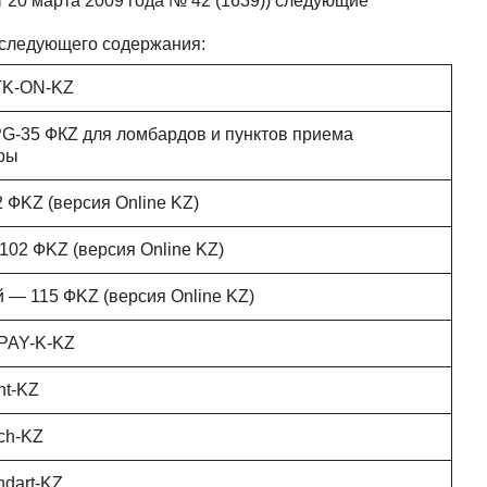
 20 марта 2009 года № 42 (1639)) следующие
 следующего содержания:
K-ON-KZ
-35 ФКZ для ломбардов и пунктов приема
ры
 ФKZ (версия Online KZ)
102 ФKZ (версия Online KZ)
 ― 115 ФKZ (версия Online KZ)
PAY-K-KZ
ht-KZ
ch-KZ
ndart-KZ