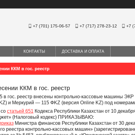
+7 (701) 175-06-57
+7 (717) 278-23-12
+7 (
КОНТАКТЫ
ДОСТАВКА И ОПЛАТА
ении ККМ в гос. реестр
есении ККМ в гос. реестр
5 в гос. реестр внесены контрольно-кассовые машины
ЭКР 
 KZ) и
Меркурий ― 115 ФKZ (версия Online KZ) под номерами
 со
статьей 651
Кодекса Республики Казахстан от 10 декабря
джет» (Налоговый кодекс) ПРИКАЗЫВАЮ:
приказ
Министра финансов Республики Казахстан от 30 дек
го реестра контрольно-кассовых машин» (зарегистрирован