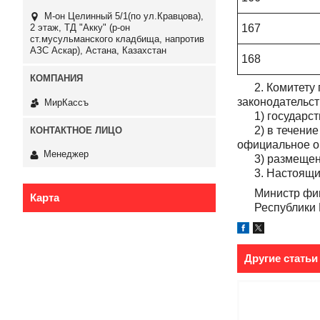
М-он Целинный 5/1(по ул.Кравцова),
167
2 этаж, ТД "Акку" (р-он
ст.мусульманского кладбища, напротив
АЗС Аскар), Астана, Казахстан
168
2. Комитету г
законодательст
МирКассъ
1) государств
2) в течение 
официальное о
Менеджер
3) размещение
3. Настоящий 
Министр фин
Карта
Республик
Другие статьи