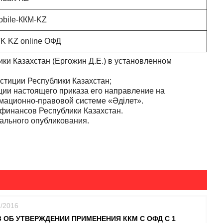
bile-ККМ-KZ
K KZ online ОФД
и Казахстан (Ергожин Д.Е.) в установленном
тиции Республики Казахстан;
ии настоящего приказа его направление на
мационно-правовой системе «Әділет».
финансов Республики Казахстан.
ального опубликования.
2/2016
 ОБ УТВЕРЖДЕНИИ ПРИМЕНЕНИЯ ККМ С ОФД С 1