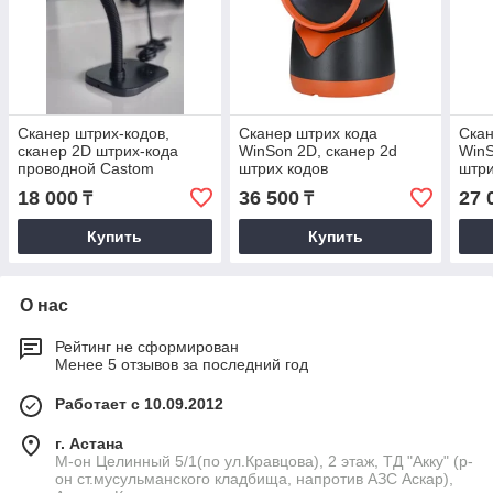
Сканер штрих-кодов,
Сканер штрих кода
Скан
сканер 2D штрих-кода
WinSon 2D, сканер 2d
WinS
проводной Castom
штрих кодов
штри
18 000
36 500
27 
₸
₸
Купить
Купить
О нас
Рейтинг не сформирован
Менее 5 отзывов за последний год
Работает с 10.09.2012
г. Астана
М-он Целинный 5/1(по ул.Кравцова), 2 этаж, ТД "Акку" (р-
он ст.мусульманского кладбища, напротив АЗС Аскар),