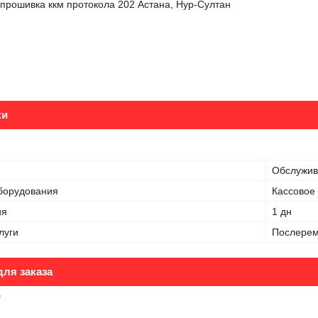
прошивка ккм протокола 202 Астана, Нур-Султан
ки
Обслужив
оборудования
Кассовое
ия
1 дн
луги
Послерем
ля заказа
₸