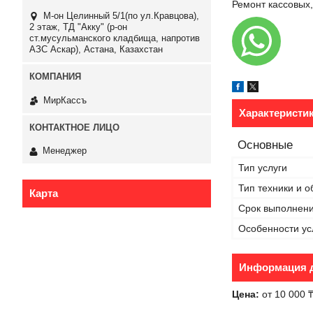
Ремонт кассовых,
М-он Целинный 5/1(по ул.Кравцова),
2 этаж, ТД "Акку" (р-он
ст.мусульманского кладбища, напротив
АЗС Аскар), Астана, Казахстан
МирКассъ
Характеристи
Основные
Менеджер
Тип услуги
Тип техники и 
Карта
Срок выполнен
Особенности ус
Информация д
Цена:
от 10 000 