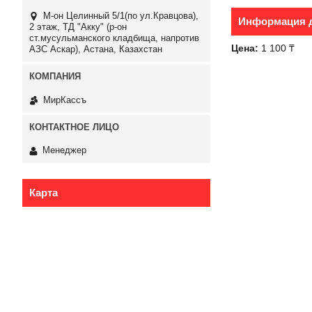
М-он Целинный 5/1(по ул.Кравцова),
Информация д
2 этаж, ТД "Акку" (р-он
ст.мусульманского кладбища, напротив
Цена:
1 100 ₸
АЗС Аскар), Астана, Казахстан
МирКассъ
Менеджер
Карта