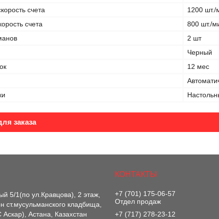
корость счета
1200 шт./
орость счета
800 шт./м
манов
2 шт
Черный
ок
12 мес
Автомати
ки
Настольн
ля заказа
+7 (701) 175-06-57
й 5/1(по ул.Кравцова), 2 этаж,
Отдел продаж
-он ст.мусульманского кладбища,
 Аскар), Астана, Казахстан
+7 (717) 278-23-12