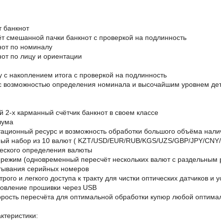
т банкнот
ёт смешанной пачки банкнот с проверкой на подлинность
нот по номиналу
от по лицу и ориентации
 с накоплением итога с проверкой на подлинность
 с возможностью определения номинала и высочайшим уровнем де
 2-х карманный счётчик банкнот в своем классе
шума
тационный ресурс и возможность обработки большого объёма нали
ый набор из 10 валют ( KZT/USD/EUR/RUB/KGS/UZS/GBP/JPY/CNY/
еского определения валюты
режим (одновременный пересчёт нескольких валют с раздельным 
тывания серийных номеров
рого и легкого доступа к тракту для чистки оптических датчиков и 
овление прошивки через USB
орость пересчёта для оптимальной обработки купюр любой оптимал
ктеристики: