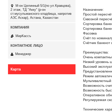
М-он Целинный 5/1(по ул.Кравцова),
Назначение:
2 этаж, ТД "Акку" (р-он
ст.мусульманского кладбища, напротив
Простой пересчё
АЗС Аскар), Астана, Казахстан
Сквозной пересч
Сортировка банк
Сортировка банкн
Фасовка
МирКассъ
Счёт по номиналу
Счётчик банкнот
Преимущества:
Менеджер
Очень компактный
Низкий уровень 
Высокий эксплуа
Карта
Предустановленн
Режим автоматич
Мультивалютный 
Возможность счи
Возможность быст
Оперативное обн
Регулируемая ск
Технические хара