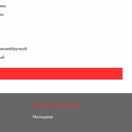
мин
ин
ческий/ручной
ый
Менеджер