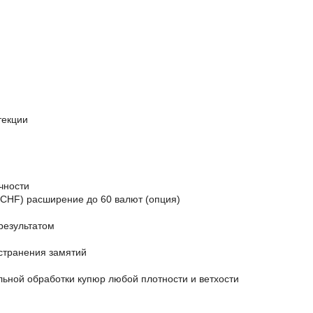
текции
чности
CHF) расширение до 60 валют (опция)
результатом
устранения замятий
ьной обработки купюр любой плотности и ветхости