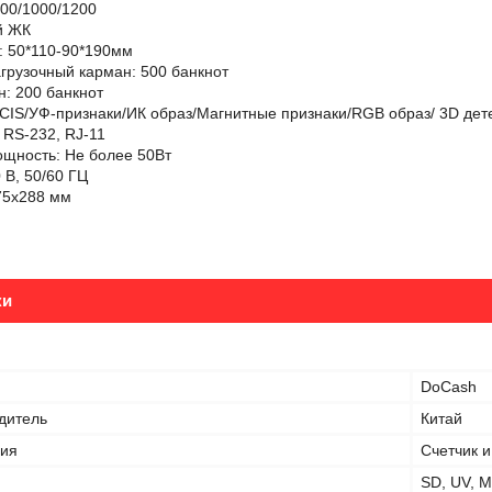
900/1000/1200
й ЖК
: 50*110-90*190мм
рузочный карман: 500 банкнот
: 200 банкнот
CIS/УФ-признаки/ИК образ/Магнитные признаки/RGB образ/ 3D дет
 RS-232, RJ-11
щность: Не более 50Вт
 В, 50/60 ГЦ
75х288 мм
ки
DoCash
дитель
Китай
ния
Счетчик 
SD, UV, M