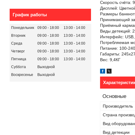
Скорость счёта: 
Дисплей: Цветно
Размеры банкнот
График работы
Принимающий заг
Приёмный карман
Понедельник
09:00
18:00
13:00
14:00
Виды детекций: 2
Вторник
09:00
18:00
13:00
14:00
Интерфейс: USB,
Потребляемая мо
Среда
09:00
18:00
13:00
14:00
Питание: 100-240
Четверг
09:00
18:00
13:00
14:00
Габариты: 245х2
Пятница
09:00
18:00
13:00
14:00
Вес: 9,4КГ
Суббота
Выходной
Воскресенье
Выходной
Характеристи
Основные
Производитель
Страна произво
Вид оборудова
Вид детекции