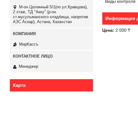
Виды контроля
М-он Целинный 5/1(по ул.Кравцова),
2 этаж, ТД "Акку" (р-он
ст.мусульманского кладбища, напротив
Информация д
АЗС Аскар), Астана, Казахстан
Цена:
2 000 ₸
МирКассъ
Менеджер
Карта