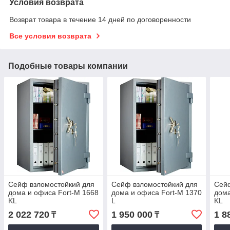
Условия возврата
Возврат товара в течение 14 дней по договоренности
Все условия возврата
Подобные товары компании
Сейф взломостойкий для
Сейф взломостойкий для
Сейф
дома и офиса Fort-M 1668
дома и офиса Fort-M 1370
дома
KL
L
KL
2 022 720
1 950 000
1 8
₸
₸