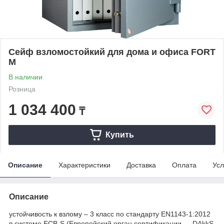
Сейф взломостойкий для дома и офиса FORT
M
В наличии
Розница
1 034 400
₸
Купить
Описание
Характеристики
Доставка
Оплата
Усл
Описание
устойчивость к взлому – 3 класс по стандарту EN1143-1:2012
в системе ECB-S (Европейский орган сертификации ― DAkkS