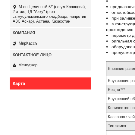
предназначе
М-он Целинный 5/1(по ул.Кравцова),
2 этаж, ТД "Акку" (р-он
огнестойкос
ст.мусульманского кладбища, напротив
при заливке
АЗС Аскар), Астана, Казахстан
в конструкц
прохождению 
периметр д
ригельная 
МирКассъ
оборудован
предусмотре
Менеджер
Внешние разме
Внутренние ра
Карта
Вес, кг***:
Внутренний об
Количество по
Кассовая ячей
Тип замка: