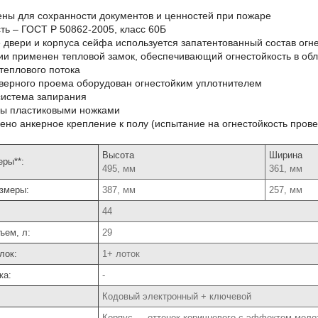
ны для сохранности документов и ценностей при пожаре
ть – ГОСТ Р 50862-2005, класс 60Б
 двери и корпуса сейфа используется запатентованный состав огн
ии применен тепловой замок, обеспечивающий огнестойкость в об
теплового потока
верного проема оборудован огнестойким уплотнителем
система запирания
ы пластиковыми ножками
но анкерное крепление к полу (испытание на огнестойкость пров
Высота
Ширина
ры**:
495, мм
361, мм
змеры:
387, мм
257, мм
44
ъем, л:
29
лок:
1+ лоток
ка:
-
Кодовый электронный + ключевой
Корпус ― оттенок коричневого с эффектом моло