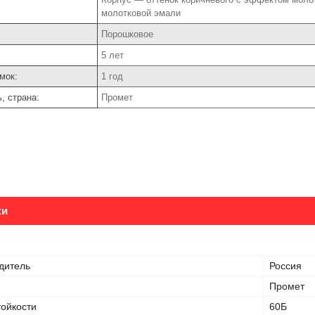
молотковой эмали
Порошковое
5 лет
мок:
1 год
, страна:
Промет
ки
дитель
Россия
Промет
тойкости
60Б