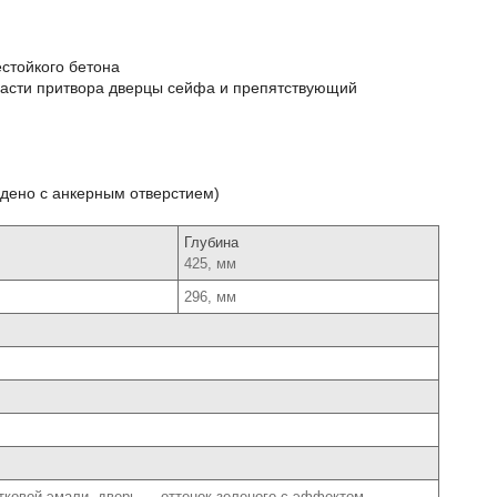
естойкого бетона
ласти притвора дверцы сейфа и препятствующий
едено с анкерным отверстием)
Глубина
425, мм
296, мм
тковой эмали, дверь ― оттенок зеленого с эффектом