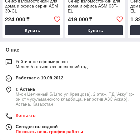
Сейф взломостойкий для
Сейф взломостойкий для
Сейф
дома и офиса серии ASM
дома и офиса ASM 63T-
дома
30-CL
EL
EL
224 000
419 000
1 3
₸
₸
Купить
Купить
О нас
Рейтинг не сформирован
Менее 5 отзывов за последний год
Работает с 10.09.2012
г. Астана
М-он Целинный 5/1(по ул.Кравцова), 2 этаж, ТД "Акку" (р-
он ст.мусульманского кладбища, напротив АЗС Аскар),
Астана, Казахстан
Контакты
Сегодня выходной
Показать весь график работы