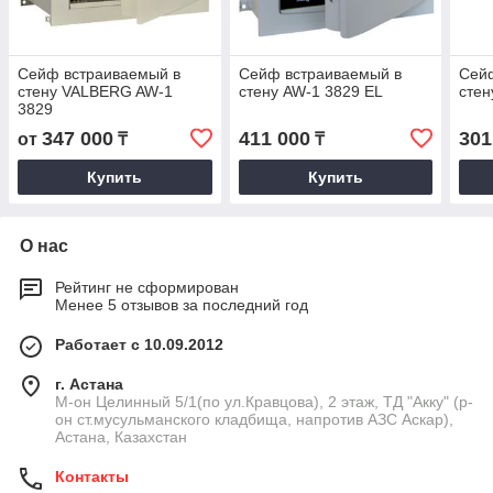
Сейф встраиваемый в
Сейф встраиваемый в
Сей
стену VALBERG AW-1
стену AW-1 3829 EL
стен
3829
347 000
411 000
301
от
₸
₸
Купить
Купить
О нас
Рейтинг не сформирован
Менее 5 отзывов за последний год
Работает с 10.09.2012
г. Астана
М-он Целинный 5/1(по ул.Кравцова), 2 этаж, ТД "Акку" (р-
он ст.мусульманского кладбища, напротив АЗС Аскар),
Астана, Казахстан
Контакты