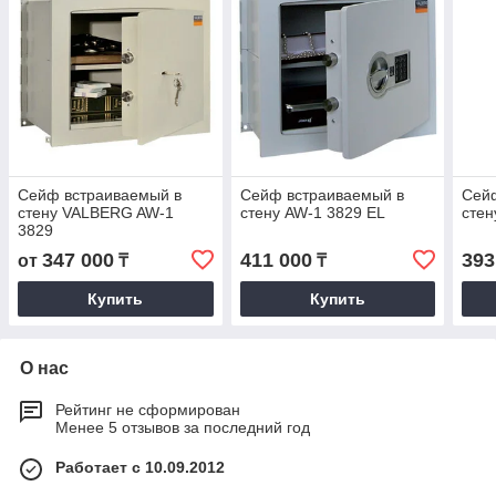
Сейф встраиваемый в
Сейф встраиваемый в
Сей
стену VALBERG AW-1
стену AW-1 3829 EL
стен
3829
347 000
411 000
393
от
₸
₸
Купить
Купить
О нас
Рейтинг не сформирован
Менее 5 отзывов за последний год
Работает с 10.09.2012