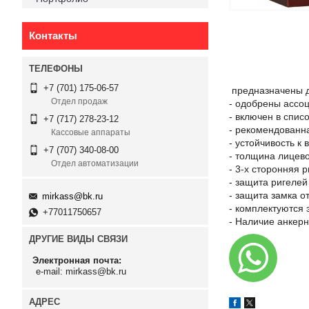
Контакты
+7 (701) 175-06-57
предназначены д
Отдел продаж
- одобрены ассо
- включен в спис
+7 (717) 278-23-12
- рекомендованна
Кассовые аппараты
- устойчивость к
+7 (707) 340-08-00
- толщина лицево
Отдел автоматизации
- 3-х сторонняя 
- защита ригелей
- защита замка о
mirkass@bk.ru
- комплектуются
+77011750657
- Наличие анкерн
ДРУГИЕ ВИДЫ СВЯЗИ
Электронная почта
e-mail: mirkass@bk.ru