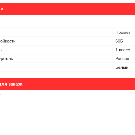
ки
Промет
тойкости
60Б
ь
1 класс
дитель
Россия
Белый
ля заказа
₸