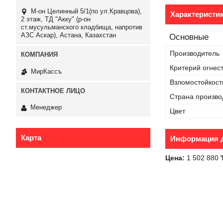
М-он Целинный 5/1(по ул.Кравцова),
Характеристи
2 этаж, ТД "Акку" (р-он
ст.мусульманского кладбища, напротив
АЗС Аскар), Астана, Казахстан
Основные
Производитель
Критерий огнес
МирКассъ
Взломостойкост
Страна произво
Менеджер
Цвет
Карта
Информация д
Цена:
1 502 880 