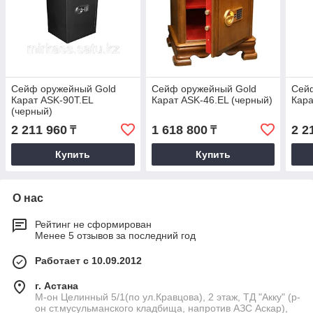
Сейф оружейный Gold
Сейф оружейный Gold
Сей
Карат ASK-90T.EL
Карат ASK-46.EL (черный)
Кара
(черный)
2 211 960
1 618 800
2 2
₸
₸
Купить
Купить
О нас
Рейтинг не сформирован
Менее 5 отзывов за последний год
Работает с 10.09.2012
г. Астана
М-он Целинный 5/1(по ул.Кравцова), 2 этаж, ТД "Акку" (р-
он ст.мусульманского кладбища, напротив АЗС Аскар),