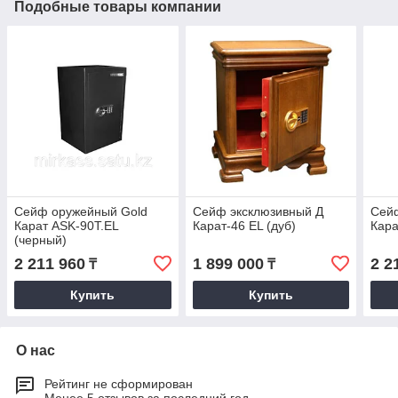
Подобные товары компании
Сейф оружейный Gold
Сейф эксклюзивный Д
Сей
Карат ASK-90T.EL
Карат-46 EL (дуб)
Кара
(черный)
2 211 960
1 899 000
2 2
₸
₸
Купить
Купить
О нас
Рейтинг не сформирован