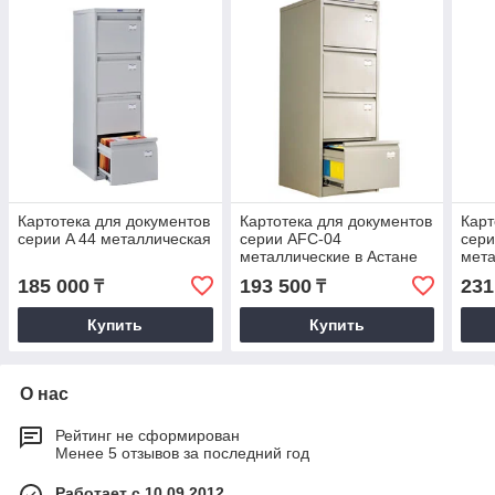
Картотека для документов
Картотека для документов
Карт
серии A 44 металлическая
серии AFC-04
сери
металлические в Астане
мет
185 000
193 500
231
₸
₸
Купить
Купить
О нас
Рейтинг не сформирован
Менее 5 отзывов за последний год
Работает с 10.09.2012