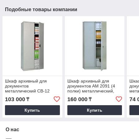
Подобные товары компании
Шкаф архивный для
Шкаф архивный для
Шка
документов
документов AM 2091 (4
доку
металлический CB-12
полки) металлический,
мета
Практик, шкаф
шкаф офисный
Прак
103 000
160 000
74 
₸
₸
металлический
Купить
Купить
О нас