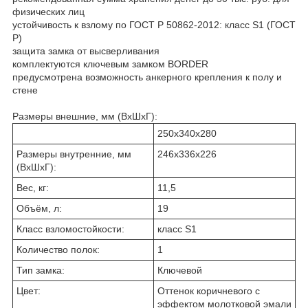
физических лиц
устойчивость к взлому по ГОСТ Р 50862-2012: класс S1 (ГОСТ
Р)
защита замка от высверливания
комплектуются ключевым замком BORDER
предусмотрена возможность анкерного крепления к полу и
стене
Размеры внешние, мм (ВхШхГ):
250x340x280
Размеры внутренние, мм
246x336x226
(ВхШхГ):
Вес, кг:
11,5
Объём, л:
19
Класс взломостойкости:
класс S1
Количество полок:
1
Тип замка:
Ключевой
Цвет:
Оттенок коричневого с
эффектом молотковой эмали