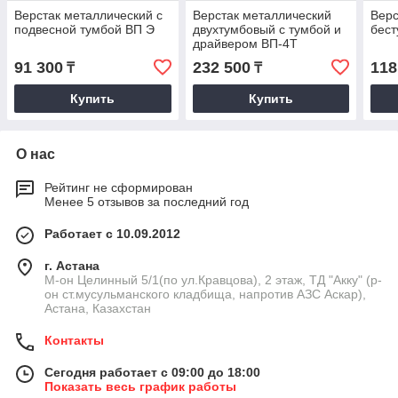
Верстак металлический с
Верстак металлический
Верс
подвесной тумбой ВП Э
двухтумбовый с тумбой и
бест
драйвером ВП-4Т
91 300
232 500
118
₸
₸
Купить
Купить
О нас
Рейтинг не сформирован
Менее 5 отзывов за последний год
Работает с 10.09.2012
г. Астана
М-он Целинный 5/1(по ул.Кравцова), 2 этаж, ТД "Акку" (р-
он ст.мусульманского кладбища, напротив АЗС Аскар),
Астана, Казахстан
Контакты
Сегодня работает с 09:00 до 18:00
Показать весь график работы