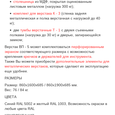
столешница
из МДФ, покрытая оцинкованным
листовым металлом (нагрузка 300 кг);
комплект для верстака К - 3
(стенка задняя
металлическая и полка верстачная с нагрузкой до 40
кг);
две
тумбы верстачные Т - 1
с двумя съемными
полками (нагрузка до 30 кг) и дверью, запирающейся
замком;
Верстак ВП - 5 может комплектоваться
перфорированным
экраном
соответствующего размера с возможностью
крепления
крючков
и
держателей для инструмента
.
Также Вы можете приобрести
дополнительные элементы для
металлических верстаков
, которые сделают их эксплуатацию
еще удобнее.
РАЗМЕРЫ
Размер: 860х1600х685 / 860х1900х685 мм.
Вес: 76 / 84 кг.
ЦВЕТА
Синий RAL 5002 и желтый RAL 1003, Возможность окраски в
любые цвета RAL