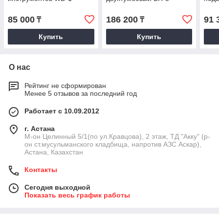
85 000
186 200
91 
₸
₸
Купить
Купить
О нас
Рейтинг не сформирован
Менее 5 отзывов за последний год
Работает с 10.09.2012
г. Астана
М-он Целинный 5/1(по ул.Кравцова), 2 этаж, ТД "Акку" (р-
он ст.мусульманского кладбища, напротив АЗС Аскар),
Астана, Казахстан
Контакты
Сегодня выходной
Показать весь график работы