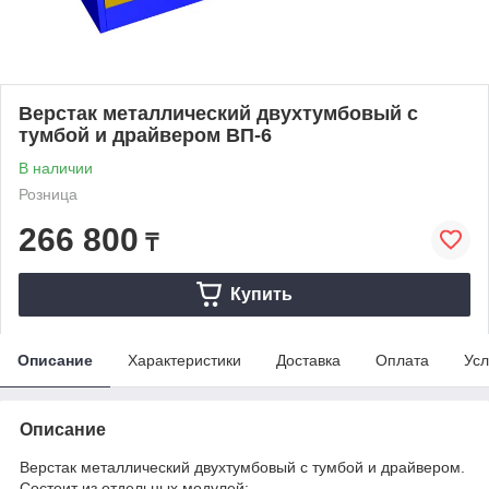
Верстак металлический двухтумбовый с
тумбой и драйвером ВП-6
В наличии
Розница
266 800
₸
Купить
Описание
Характеристики
Доставка
Оплата
Усл
Описание
Верстак металлический двухтумбовый с тумбой и драйвером.
Состоит из отдельных модулей: