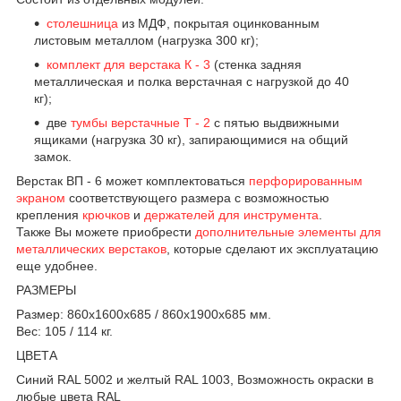
столешница
из МДФ, покрытая оцинкованным
листовым металлом (нагрузка 300 кг);
комплект для верстака К - 3
(стенка задняя
металлическая и полка верстачная с нагрузкой до 40
кг);
две
тумбы верстачные Т - 2
с пятью выдвижными
ящиками (нагрузка 30 кг), запирающимися на общий
замок.
Верстак ВП - 6 может комплектоваться
перфорированным
экраном
соответствующего размера с возможностью
крепления
крючков
и
держателей для инструмента
.
Также Вы можете приобрести
дополнительные элементы для
металлических верстаков
, которые сделают их эксплуатацию
еще удобнее.
РАЗМЕРЫ
Размер: 860х1600х685 / 860х1900х685 мм.
Вес: 105 / 114 кг.
ЦВЕТА
Синий RAL 5002 и желтый RAL 1003, Возможность окраски в
любые цвета RAL