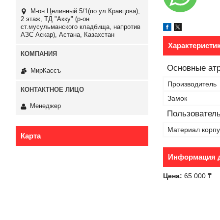
М-он Целинный 5/1(по ул.Кравцова),
2 этаж, ТД "Акку" (р-он
ст.мусульманского кладбища, напротив
АЗС Аскар), Астана, Казахстан
Характеристи
Основные ат
МирКассъ
Производитель
Замок
Менеджер
Пользователь
Материал корпу
Карта
Информация д
Цена:
65 000 ₸