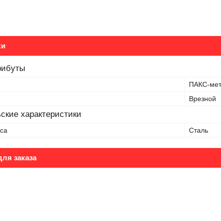
ки
рибуты
ПАКС-ме
Врезной
ские характеристики
са
Сталь
ля заказа