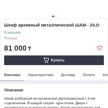
Шкаф архивный металлический ШАМ - 24.О
В наличии
Розница
81 000
₸
Купить
Описание
Характеристики
Доставка
Оплата
Усл
Описание
Шкаф разборный металлический двухсекционный с 4-мя
отделениями. В каждой секции: одна полка. Двери с
индивидуальным врезным замком. Шкаф предназначен для