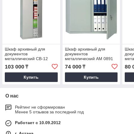
Шкаф архивный для
Шкаф архивный для
Шка
документов
документов
доку
металлический CB-12
металлический АМ 0891
мета
Практик, шкаф
Практик
шка
103 000
74 000
80 
₸
₸
металлический
Купить
Купить
О нас
Рейтинг не сформирован
Менее 5 отзывов за последний год
Работает с 10.09.2012
г. Астана