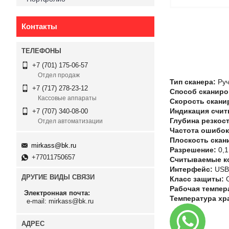
Контакты
+7 (701) 175-06-57
Отдел продаж
Тип сканера:
Руч
+7 (717) 278-23-12
Способ сканиро
Кассовые аппараты
Скорость скани
Индикация счи
+7 (707) 340-08-00
Глубина резкост
Отдел автоматизации
Частота ошибок
Плоскость скан
mirkass@bk.ru
Разрешение:
0,1
+77011750657
Считываемые к
Интерфейс:
USB
ДРУГИЕ ВИДЫ СВЯЗИ
Класс защиты:
О
Рабочая темпер
Электронная почта
Температура хр
e-mail: mirkass@bk.ru