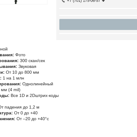
+7 (701) 175-06-57
ной
вания:
Фото
рования:
300 скан/сек
тывания:
Звуковая
и:
От 10 до 800 мм
:
1 на 1 млн
ирования:
Однолинейный
 мм (4 mil)
оды:
Все 1D и 2Dштрих-коды
т падения до 1,2 м
атура:
От 0 до +40
анения:
От –20 до +40°c