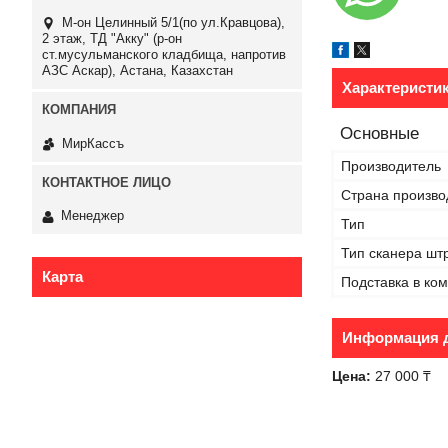
М-он Целинный 5/1(по ул.Кравцова),
2 этаж, ТД "Акку" (р-он
ст.мусульманского кладбища, напротив
АЗС Аскар), Астана, Казахстан
Характеристи
Основные
МирКассъ
Производитель
Страна произво
Менеджер
Тип
Тип сканера шт
Карта
Подставка в ко
Информация д
Цена:
27 000 ₸