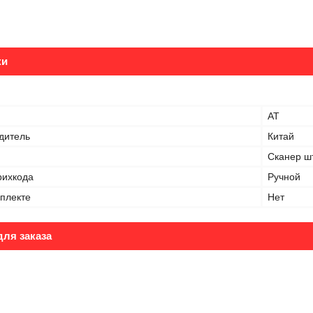
ки
AT
дитель
Китай
Сканер ш
рихкода
Ручной
мплекте
Нет
ля заказа