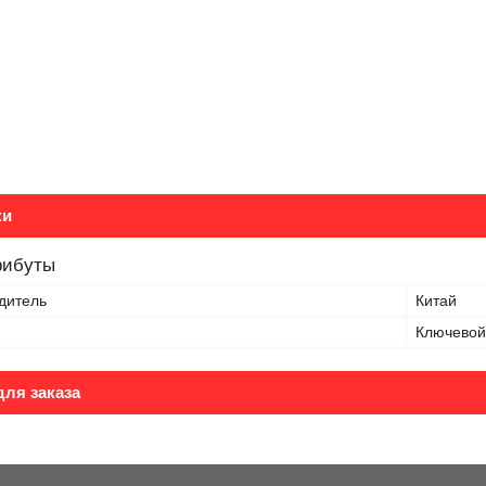
ки
рибуты
дитель
Китай
Ключевой
ля заказа