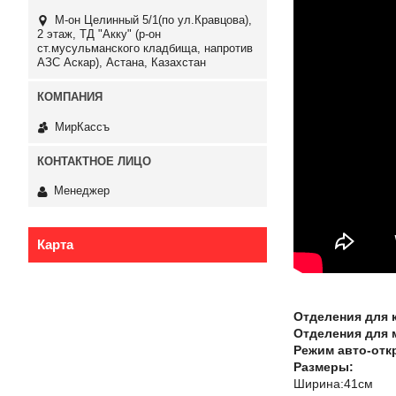
М-он Целинный 5/1(по ул.Кравцова),
2 этаж, ТД "Акку" (р-он
ст.мусульманского кладбища, напротив
АЗС Аскар), Астана, Казахстан
МирКассъ
Менеджер
Карта
Отделения для 
Отделения для 
Режим авто-отк
Размеры:
Ширина:41см