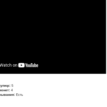
купюр:
5
монет:
4
рывания:
Есть